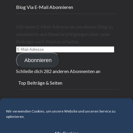
Blog Via E-Mail Abonnieren
Gib deine E-Mail-Adresse an, um diesen Blog zu
abonnieren und Benachrichtigungen über neue
Beiträge via E-Mail zu erhalten.
E-
Mail-
Abonnieren
Adresse
Schließe dich 282 anderen Abonnenten an
Top Beiträge & Seiten
Fliegende Sterne 2022 - update
Fliegende Sterne - März 2022
Wir verwenden Cookies, um unsere Website und unseren Service zu
optimieren.
Arbeitsbuch 2022
Fliegende Sterne - Dezember 2021
Fliegende Sterne - November 2021