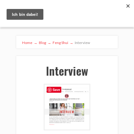
Home
→
Blog
→
Feng Shui
→
Interview
Interview
Save