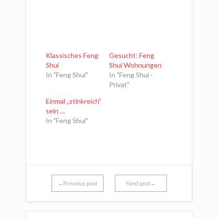
Klassisches Feng
Gesucht: Feng
Shui
Shui Wohnungen
In "Feng Shui"
In "Feng Shui -
Privat"
Einmal „stinkreich“
sein …
In "Feng Shui"
←Previous post
Next post→