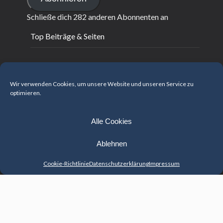
Adresse
Schließe dich 282 anderen Abonnenten an
Top Beiträge & Seiten
Fliegende Sterne 2022 - update
Fliegende Sterne - März 2022
Wir verwenden Cookies, um unsere Website und unseren Service zu
optimieren.
Arbeitsbuch 2022
Fliegende Sterne - Dezember 2021
Fliegende Sterne - November 2021
Alle Cookies
Feng Shui Kalender 2021
Ablehnen
BaZi – entdecke dich neu!
Bücher
Cookie-Richtlinie
Datenschutzerklärung
Impressum
Feng Shui gegen Corona-Blues
Transaktion fehlgeschlagen