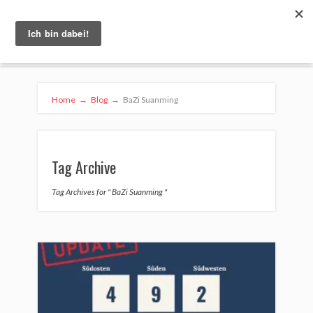
Home
→
Blog
→
BaZi Suanming
Tag Archive
Tag Archives for " BaZi Suanming "