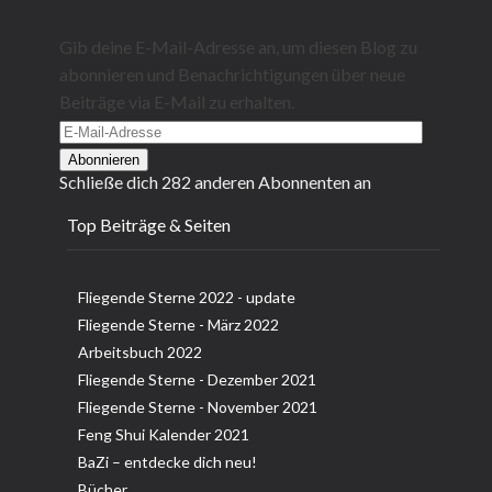
Gib deine E-Mail-Adresse an, um diesen Blog zu
abonnieren und Benachrichtigungen über neue
Beiträge via E-Mail zu erhalten.
E-
Mail-
Abonnieren
Schließe dich 282 anderen Abonnenten an
Adresse
Top Beiträge & Seiten
Fliegende Sterne 2022 - update
Fliegende Sterne - März 2022
Arbeitsbuch 2022
Fliegende Sterne - Dezember 2021
Fliegende Sterne - November 2021
Feng Shui Kalender 2021
BaZi – entdecke dich neu!
Bücher