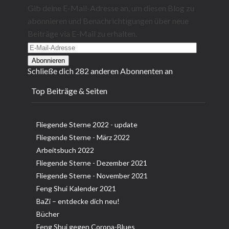
Gib deine E-Mail-Adresse an, um diesen Blog zu
abonnieren und Benachrichtigungen über neue
Beiträge via E-Mail zu erhalten.
E-
Mail-
Abonnieren
Schließe dich 282 anderen Abonnenten an
Adresse
Top Beiträge & Seiten
Fliegende Sterne 2022 - update
Fliegende Sterne - März 2022
Arbeitsbuch 2022
Fliegende Sterne - Dezember 2021
Fliegende Sterne - November 2021
Feng Shui Kalender 2021
BaZi – entdecke dich neu!
Bücher
Feng Shui gegen Corona-Blues